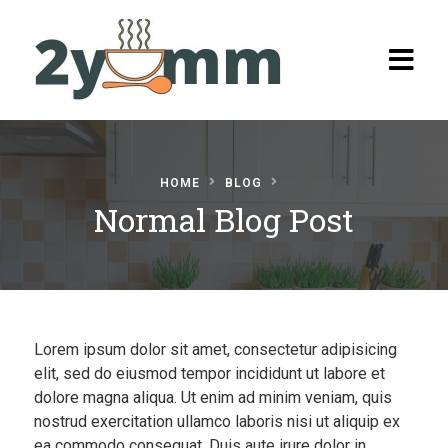
HOME
BLOG
Normal Blog Post
Home
Browse
Recipes
All Recipes
Lorem ipsum dolor sit amet, consectetur adipisicing
Categories
elit, sed do eiusmod tempor incididunt ut labore et
dolore magna aliqua. Ut enim ad minim veniam, quis
Burgers
nostrud exercitation ullamco laboris nisi ut aliquip ex
Salads
ea commodo consequat. Duis aute irure dolor in